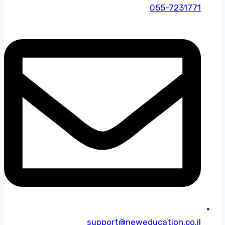
055-7231771
support@neweducation.co.il