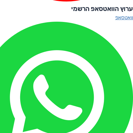
ערוץ הוואטסאפ הרשמי
וואטסאפ