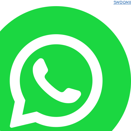
וואטסאפ