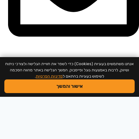
support@neweducation.co.il
אנחנו משתמשים בעוגיות (Cookies) כדי לשפר את חוויית הגלישה ולצורכי ניתוח
ושיווק, לרבות באמצעות גוגל ופייסבוק. המשך הגלישה באתר מהווה הסכמה
לשימוש בעוגיות בהתאם ל
מדיניות הפרטיות
.
אישור והמשך
2026 @ כל הזכויות שמורות למכללה לחינוך חדש
שם משתמש או כתובת אימייל
סיסמה
זכור אותי