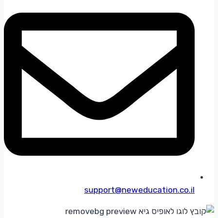
support@neweducation.co.il