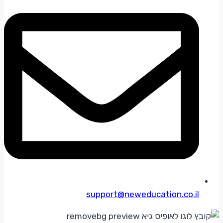
support@neweducation.co.il