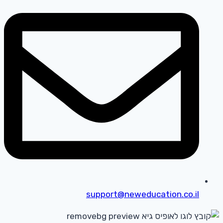
support@neweducation.co.il