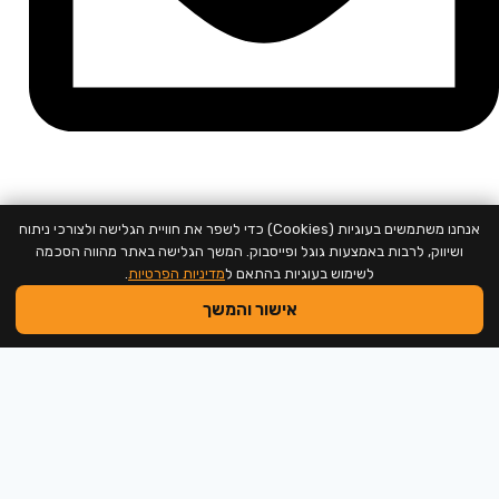
support@neweducation.co.il
אנחנו משתמשים בעוגיות (Cookies) כדי לשפר את חוויית הגלישה ולצורכי ניתוח
ושיווק, לרבות באמצעות גוגל ופייסבוק. המשך הגלישה באתר מהווה הסכמה
לשימוש בעוגיות בהתאם ל
מדיניות הפרטיות
.
אישור והמשך
2026 @ כל הזכויות שמורות למכללה לחינוך חדש
שם משתמש או כתובת אימייל
סיסמה
זכור אותי