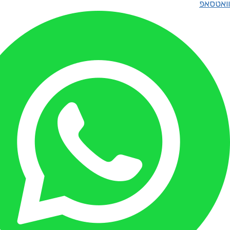
וואטסאפ