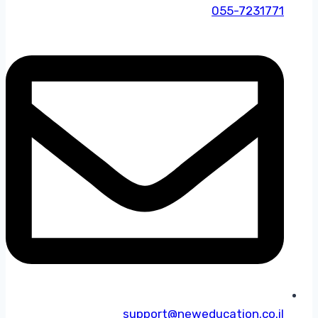
055-7231771
support@neweducation.co.il