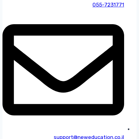
055-7231771
support@neweducation.co.il