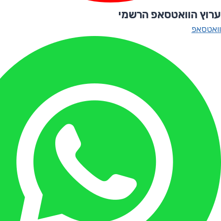
ערוץ הוואטסאפ הרשמי
וואטסאפ