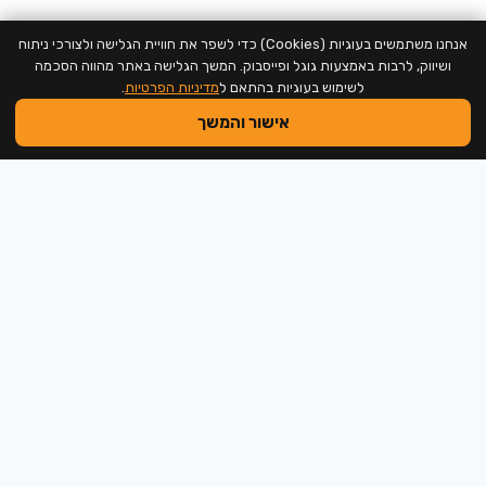
support@neweducation.co.il
אנחנו משתמשים בעוגיות (Cookies) כדי לשפר את חוויית הגלישה ולצורכי ניתוח
ושיווק, לרבות באמצעות גוגל ופייסבוק. המשך הגלישה באתר מהווה הסכמה
לשימוש בעוגיות בהתאם ל
מדיניות הפרטיות
.
אישור והמשך
2026 @ כל הזכויות שמורות למכללה לחינוך חדש
המכללה לחינוך חדש בישראל
היי, אנחנו זמינים לכל שאלה :-)