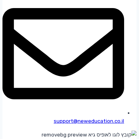
support@neweducation.co.il