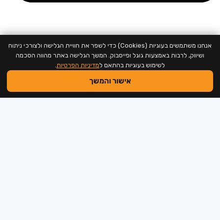
support@neweducation.co.il
אנחנו משתמשים בעוגיות (Cookies) כדי לשפר את חוויית הגלישה ולצורכי ניתוח
ושיווק, לרבות באמצעות גוגל ופייסבוק. המשך הגלישה באתר מהווה הסכמה
לשימוש בעוגיות בהתאם ל
מדיניות הפרטיות
.
אישור והמשך
2026 @ כל הזכויות שמורות למכללה לחינוך חדש
המכללה לחינוך חדש בישראל