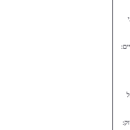
ים:
ל
ק: