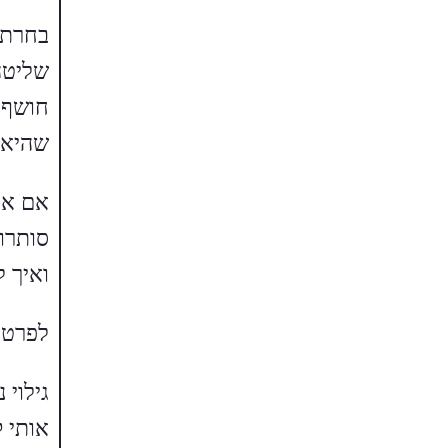
בחרתי
שליטה
חושף 
שהיא 
אם את
סותרו
ואיך ל
לפרטי
גילוי
אותי 