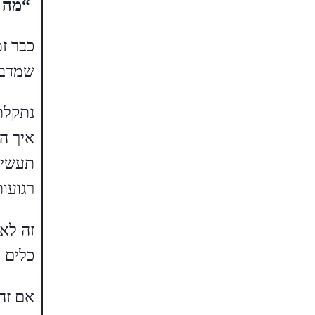
“מה ל
כבר זמ
שמדבר
נתקלת
איך ה
תעשיי
רגועות
זה לא 
כלים י
אם זה