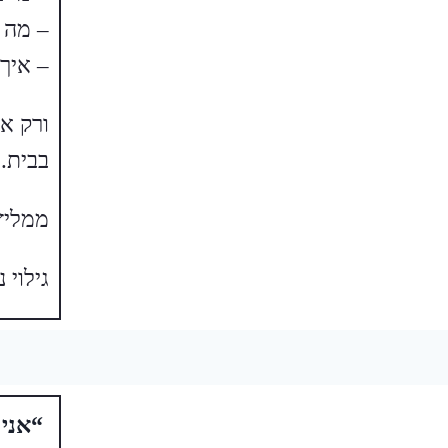
– מה 
– איך
ורק אח
בבית.
ממליץ/
גילוי 
“אני 