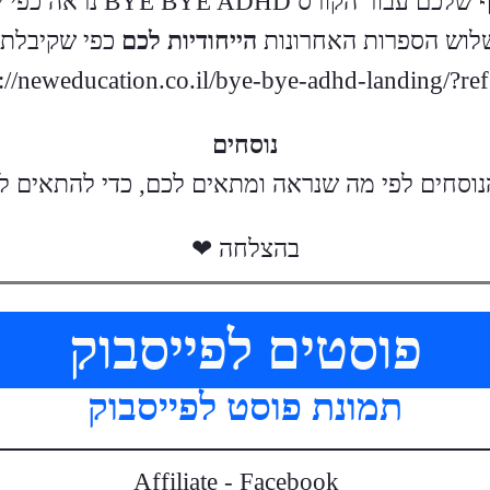
קורס BYE BYE ADHD נראה כפי שמופיע כאן,
שלוש הספרות האחרונות
הייחודיות לכם
כפי שקיבלת
s://neweducation.co.il/bye-bye-adhd-landing/?re
נוסחים
נוסחים לפי מה שנראה ומתאים לכם, כדי להתאים לס
בהצלחה ❤
פוסטים לפייסבוק
תמונת פוסט לפייסבוק