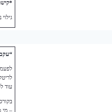
*קישו
גילוי
“עקבו
לפעמי
לריטלי
עוד ל
בקורס
– מי 