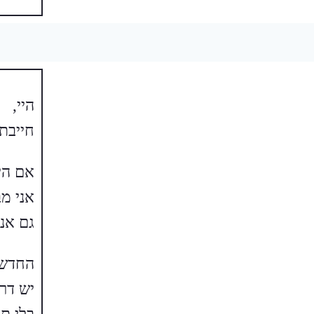
היי,
חייבת
אם הי
אני מ
גם אנ
החדשו
יש דר