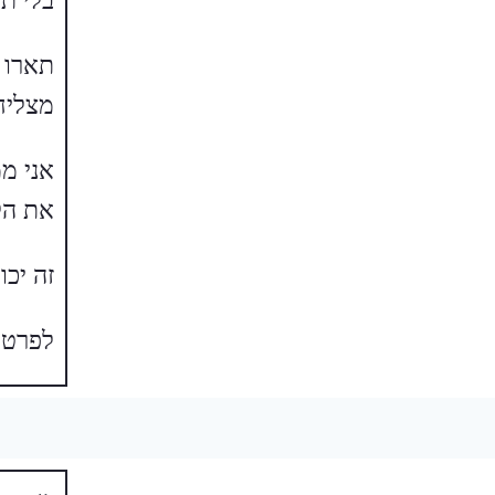
בלי תר
תארו ל
מצליח 
אני מ
את הל
זה יכ
לפרטי