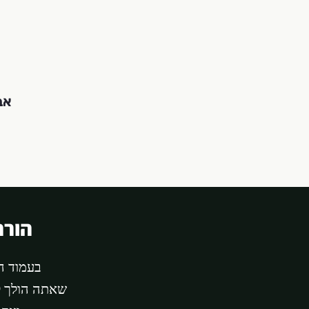
אב
הורה
בעמוד ה
שאתה הולך ל