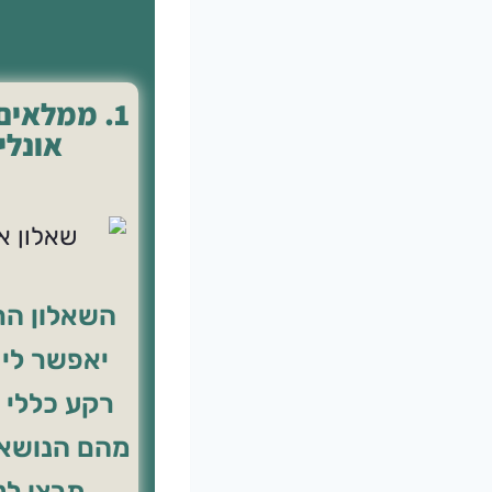
1. ממלאים
אונליי
השאלון הר
יאפשר לי 
רקע כללי 
מהם הנושא
תרצו לט