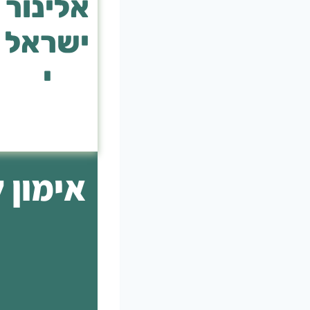
אלינור
ישראל
י
אימון ל