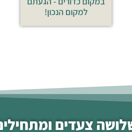
במקום כדורים - הגעתם
למקום הנכון!
לושה צעדים ומתחילים