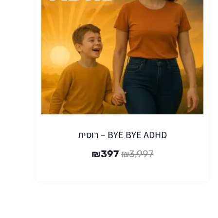
BYE BYE ADHD – רוסית
₪
397
₪
3,997