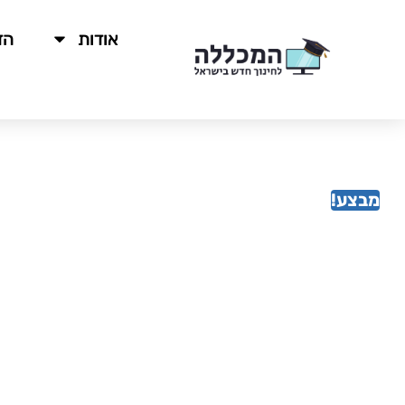
לתוכן
אודות
הד
מבצע!