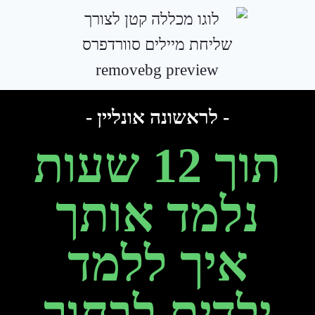
לתוכן
- לראשונה אונליין -
תוך 12 שעות
נלמד אותך
איך ללמד
ילדים לבחור