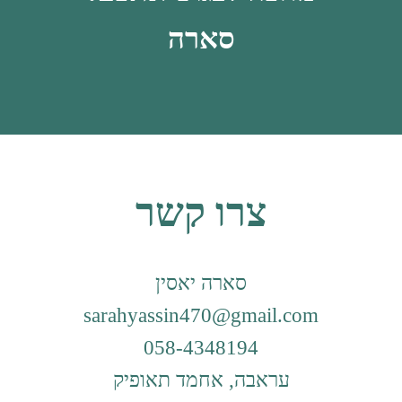
סארה
צרו קשר
סארה יאסין
sarahyassin470@gmail.com
058-4348194
עראבה, אחמד תאופיק