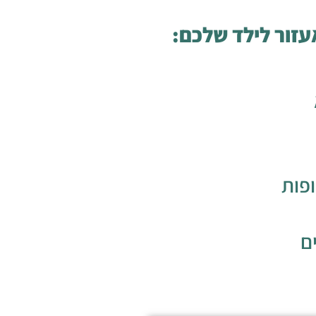
אעזור לילד שלכם:
פות
ם