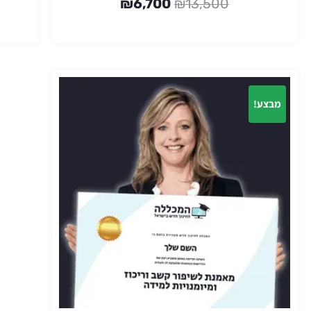
₪
6,700
₪
13,500
מבצע!