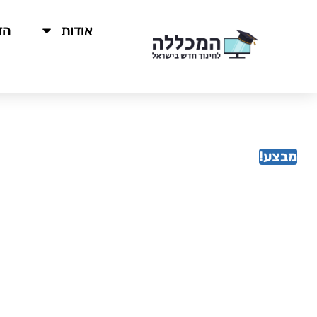
לתוכן
אודות
הד
מבצע!